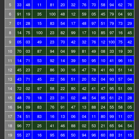
5
33
48
11
81
20
32
76
70
58
94
62
76
6
91
19
35
100
48
12
59
05
45
79
04
93
7
01
28
15
83
54
17
48
97
51
79
73
29
8
14
75
100
23
82
99
17
10
85
97
16
45
9
05
03
49
23
70
42
32
76
12
100
75
42
10
70
03
87
94
04
99
81
49
08
33
19
30
11
14
71
53
92
14
39
50
95
10
41
96
15
12
45
23
27
86
30
16
47
78
41
60
51
14
13
43
71
45
22
56
51
20
52
04
93
57
04
14
72
02
97
58
22
80
42
41
47
95
51
09
15
48
70
18
23
31
02
48
54
95
61
21
28
16
94
09
83
76
91
47
13
88
24
55
58
05
17
74
51
83
16
13
06
04
11
80
99
11
07
18
96
77
25
41
46
88
02
53
21
65
94
54
19
55
27
16
95
66
50
94
96
60
88
31
15