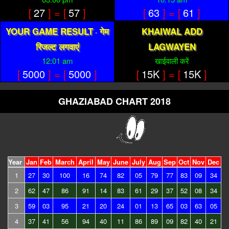
[
27
] = [
57
]
[
63
] = [
61
]
YOUR GAME RESULT
गेम
KHAIWAL ADD
-
रिजल्ट लगवाएं
LAGWAYEN
12:01 am
खाईवाली करें
[
5000
] = [
5000
]
[
15K
] = [
15K
]
GHAZIABAD CHART 2018
Year
Jan
Feb
March
April
May
June
July
Aug
Sep
Oct
Nov
Dec
1
27
30
100
16
74
82
05
79
77
83
09
34
2
62
47
86
91
14
83
61
29
37
52
08
34
3
59
03
95
21
20
24
01
13
65
03
63
05
4
37
41
56
94
40
11
86
89
09
82
40
21