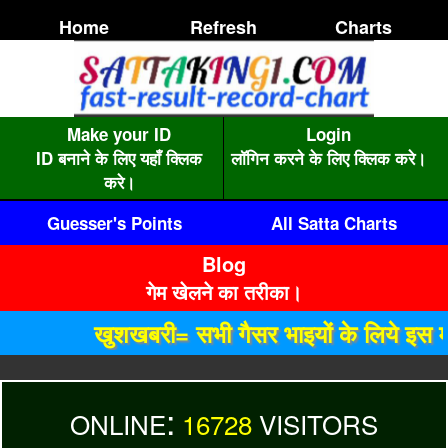
Home
Refresh
Charts
Make your ID
Login
ID बनाने के लिए यहाँ क्लिक
लॉगिन करने के लिए क्लिक करे।
करे।
Guesser's Points
All Satta Charts
Blog
गेम खेलने का तरीका।
खुशखबरी= सभी गैसर भाइयों के लिये इस मह
:
ONLINE
16728
VISITORS