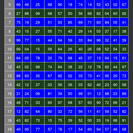
5
66
46
25
68
90
18
74
14
52
43
02
67
6
27
88
99
68
57
50
56
66
82
04
60
92
7
75
19
29
51
93
85
69
71
83
84
05
41
8
43
15
27
55
71
42
29
14
03
37
17
38
9
96
77
15
44
64
59
33
84
96
32
41
39
10
99
04
15
56
64
26
40
26
08
52
54
33
11
64
05
78
20
79
68
45
37
13
64
15
61
12
45
02
98
74
84
38
22
12
78
92
44
97
13
88
83
35
67
82
02
33
73
41
95
20
73
14
42
12
37
03
56
36
03
62
40
23
90
58
15
31
24
06
81
39
50
99
01
12
88
23
89
16
48
71
33
60
97
68
57
63
90
72
66
21
17
12
82
64
80
32
72
56
11
41
59
52
82
18
43
82
73
15
75
39
52
00
33
19
68
81
19
49
95
77
57
78
17
54
60
94
57
46
58