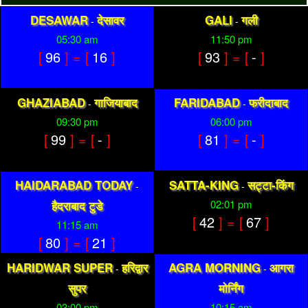
DESAWAR
देसावर
GALI
गली
-
-
05:30 am
11:50 pm
[
96
] = [
16
]
[
93
] = [
-
]
GHAZIABAD
गाजियाबाद
FARIDABAD
फरीदाबाद
-
-
09:30 pm
06:00 pm
[
99
] = [
-
]
[
81
] = [
-
]
HAIDARABAD TODAY
SATTA-KING
सट्टा-किंग
-
-
02:01 pm
हैदराबाद टुडे
[
42
] = [
67
]
11:15 am
[
80
] = [
21
]
HARIDWAR SUPER
हरिद्वार
AGRA MORNING
आगरा
-
-
सुपर
मोर्निंग
03:00 pm
10:15 am