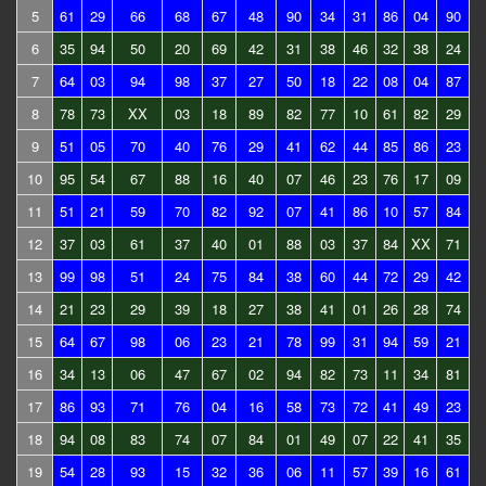
5
61
29
66
68
67
48
90
34
31
86
04
90
6
35
94
50
20
69
42
31
38
46
32
38
24
7
64
03
94
98
37
27
50
18
22
08
04
87
8
78
73
XX
03
18
89
82
77
10
61
82
29
9
51
05
70
40
76
29
41
62
44
85
86
23
10
95
54
67
88
16
40
07
46
23
76
17
09
11
51
21
59
70
82
92
07
41
86
10
57
84
12
37
03
61
37
40
01
88
03
37
84
XX
71
13
99
98
51
24
75
84
38
60
44
72
29
42
14
21
23
29
39
18
27
38
41
01
26
28
74
15
64
67
98
06
23
21
78
99
31
94
59
21
16
34
13
06
47
67
02
94
82
73
11
34
81
17
86
93
71
76
04
16
58
73
72
41
49
23
18
94
08
83
74
07
84
01
49
07
22
41
35
19
54
28
93
15
32
36
06
11
57
39
16
61