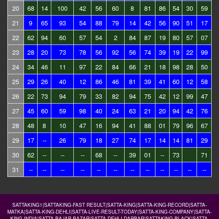
20
68
14
100
42
56
60
8
81
86
54
30
59
21
9
65
93
54
88
79
14
42
56
90
51
17
22
62
94
60
57
54
2
84
87
19
80
57
07
23
28
20
73
78
56
92
56
74
39
19
22
99
24
34
46
11
97
22
84
66
21
18
98
28
50
25
29
26
40
12
86
46
81
39
41
60
12
58
26
22
73
94
79
33
82
94
75
42
12
99
47
27
45
60
59
98
40
24
63
21
20
94
42
76
28
48
8
10
47
16
94
41
88
01
79
96
67
29
17
--
26
79
18
27
74
17
14
14
81
29
30
62
--
--
--
68
--
39
01
--
73
71
31
--
--
--
--
--
--
--
--
--
--
--
--
SATTAKING1|SATTAKING-FAST RESULT|SATTA-KING|SATTA-KING-RECORD|SATTA-
MATKA|SATTA-KING-DEHLI|SATTA-LIVE-RESULT-TODAY|SATTA-KING-COMPANY|SATTA-
KING-INDIA|SATTA-BAJAR-BAZAR|SATTA-DEHLI-DARBAR|SATTAKING-BLACK|SATTA-