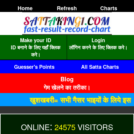
Home
Refresh
Charts
Make your ID
Login
ID बनाने के लिए यहाँ क्लिक
लॉगिन करने के लिए क्लिक करे।
करे।
Guesser's Points
All Satta Charts
Blog
गेम खेलने का तरीका।
खुशखबरी= सभी गैसर भाइयों के लिये इस म
:
ONLINE
24575
VISITORS