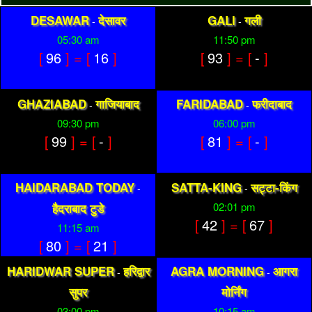
DESAWAR
देसावर
GALI
गली
-
-
05:30 am
11:50 pm
[
96
] = [
16
]
[
93
] = [
-
]
GHAZIABAD
गाजियाबाद
FARIDABAD
फरीदाबाद
-
-
09:30 pm
06:00 pm
[
99
] = [
-
]
[
81
] = [
-
]
HAIDARABAD TODAY
SATTA-KING
सट्टा-किंग
-
-
02:01 pm
हैदराबाद टुडे
[
42
] = [
67
]
11:15 am
[
80
] = [
21
]
HARIDWAR SUPER
हरिद्वार
AGRA MORNING
आगरा
-
-
सुपर
मोर्निंग
03:00 pm
10:15 am