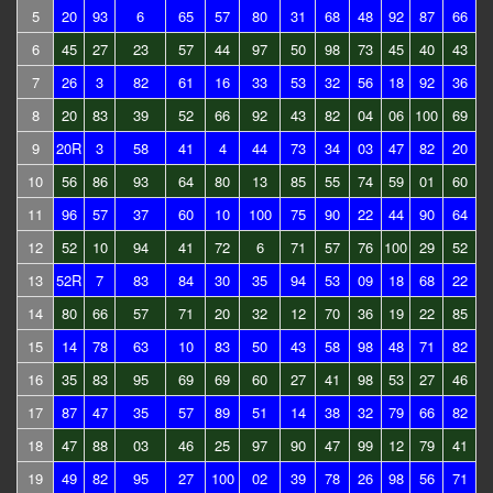
5
20
93
6
65
57
80
31
68
48
92
87
66
6
45
27
23
57
44
97
50
98
73
45
40
43
7
26
3
82
61
16
33
53
32
56
18
92
36
8
20
83
39
52
66
92
43
82
04
06
100
69
9
20R
3
58
41
4
44
73
34
03
47
82
20
10
56
86
93
64
80
13
85
55
74
59
01
60
11
96
57
37
60
10
100
75
90
22
44
90
64
12
52
10
94
41
72
6
71
57
76
100
29
52
13
52R
7
83
84
30
35
94
53
09
18
68
22
14
80
66
57
71
20
32
12
70
36
19
22
85
15
14
78
63
10
83
50
43
58
98
48
71
82
16
35
83
95
69
69
60
27
41
98
53
27
46
17
87
47
35
57
89
51
14
38
32
79
66
82
18
47
88
03
46
25
97
90
47
99
12
79
41
19
49
82
95
27
100
02
39
78
26
98
56
71