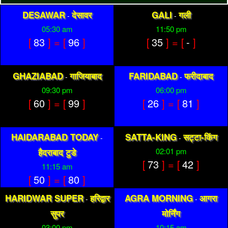
DESAWAR
देसावर
GALI
गली
-
-
05:30 am
11:50 pm
[
83
] = [
96
]
[
35
] = [
-
]
GHAZIABAD
गाजियाबाद
FARIDABAD
फरीदाबाद
-
-
09:30 pm
06:00 pm
[
60
] = [
99
]
[
26
] = [
81
]
HAIDARABAD TODAY
SATTA-KING
सट्टा-किंग
-
-
02:01 pm
हैदराबाद टुडे
[
73
] = [
42
]
11:15 am
[
50
] = [
80
]
HARIDWAR SUPER
हरिद्वार
AGRA MORNING
आगरा
-
-
सुपर
मोर्निंग
03:00 pm
10:15 am