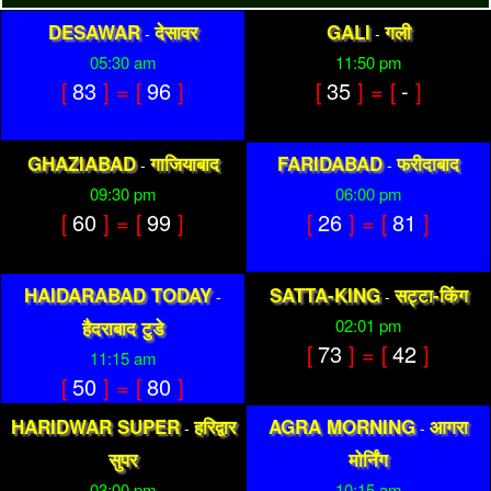
DESAWAR
देसावर
GALI
गली
-
-
05:30 am
11:50 pm
[
83
] = [
96
]
[
35
] = [
-
]
GHAZIABAD
गाजियाबाद
FARIDABAD
फरीदाबाद
-
-
09:30 pm
06:00 pm
[
60
] = [
99
]
[
26
] = [
81
]
HAIDARABAD TODAY
SATTA-KING
सट्टा-किंग
-
-
02:01 pm
हैदराबाद टुडे
[
73
] = [
42
]
11:15 am
[
50
] = [
80
]
HARIDWAR SUPER
हरिद्वार
AGRA MORNING
आगरा
-
-
सुपर
मोर्निंग
03:00 pm
10:15 am