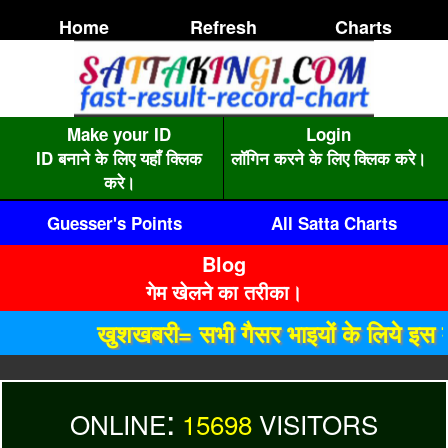
Home
Refresh
Charts
Make your ID
Login
ID बनाने के लिए यहाँ क्लिक
लॉगिन करने के लिए क्लिक करे।
करे।
Guesser's Points
All Satta Charts
Blog
गेम खेलने का तरीका।
खुशखबरी= सभी गैसर भाइयों के लिये इस म
:
ONLINE
15698
VISITORS