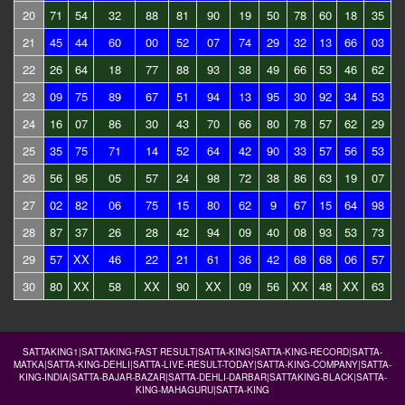
20
71
54
32
88
81
90
19
50
78
60
18
35
21
45
44
60
00
52
07
74
29
32
13
66
03
22
26
64
18
77
88
93
38
49
66
53
46
62
23
09
75
89
67
51
94
13
95
30
92
34
53
24
16
07
86
30
43
70
66
80
78
57
62
29
25
35
75
71
14
52
64
42
90
33
57
56
53
26
56
95
05
57
24
98
72
38
86
63
19
07
27
02
82
06
75
15
80
62
9
67
15
64
98
28
87
37
26
28
42
94
09
40
08
93
53
73
29
57
XX
46
22
21
61
36
42
68
68
06
57
30
80
XX
58
XX
90
XX
09
56
XX
48
XX
63
SATTAKING1|SATTAKING-FAST RESULT|SATTA-KING|SATTA-KING-RECORD|SATTA-
MATKA|SATTA-KING-DEHLI|SATTA-LIVE-RESULT-TODAY|SATTA-KING-COMPANY|SATTA-
KING-INDIA|SATTA-BAJAR-BAZAR|SATTA-DEHLI-DARBAR|SATTAKING-BLACK|SATTA-
KING-MAHAGURU|SATTA-KING