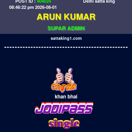
POST ID :
404024
Delhi satta king
08:46:22 pm 2026-08-01
ARUN KUMAR
SUPAR ADMIN
sattaking1.com
khan bhai