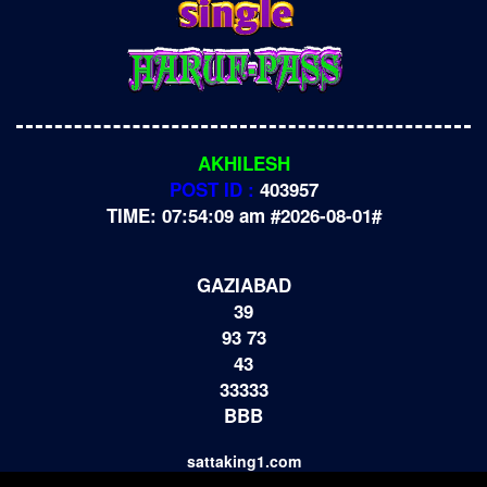
AKHILESH
POST ID :
403957
TIME: 07:54:09 am #2026-08-01#
GAZIABAD
39
93 73
43
33333
BBB
sattaking1.com