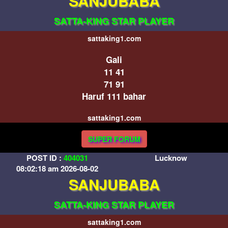
SANJUBABA
SATTA-KING STAR PLAYER
sattaking1.com
Gali
11 41
71 91
Haruf 111 bahar
sattaking1.com
SUPER FORUM
POST ID :
404031
Lucknow
08:02:18 am 2026-08-02
SANJUBABA
SATTA-KING STAR PLAYER
sattaking1.com