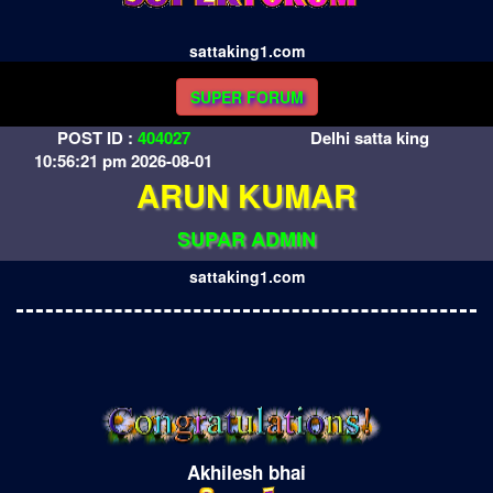
sattaking1.com
SUPER FORUM
POST ID :
404027
Delhi satta king
10:56:21 pm 2026-08-01
ARUN KUMAR
SUPAR ADMIN
sattaking1.com
Akhilesh bhai