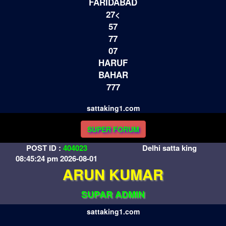
FARIDABAD
27<
57
77
07
HARUF
BAHAR
777
sattaking1.com
SUPER FORUM
POST ID :
404023
Delhi satta king
08:45:24 pm 2026-08-01
ARUN KUMAR
SUPAR ADMIN
sattaking1.com