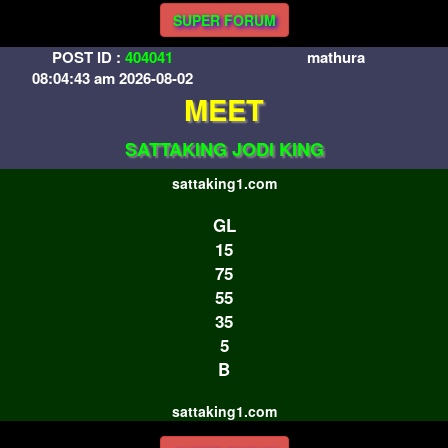
SUPER FORUM
POST ID :
404041
mathura
08:04:43 am 2026-08-02
MEET
SATTAKING JODI KING
sattaking1.com
GL
15
75
55
35
5
B
sattaking1.com