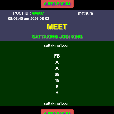
SUPER FORUM
POST ID :
404037
mathura
08:03:40 am 2026-08-02
MEET
SATTAKING JODI KING
sattaking1.com
FB
08
88
68
48
8
B
sattaking1.com
SUPER FORUM