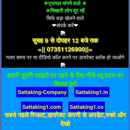
☀ट्रायल मांगने वाले ☀
☀भिखारी लोग दूर रहें
सिर्फ बड़ा खेलने वाले
❤संपर्क करें❤
सुबह 9 से दोपहर 12 बजे तक
=|| 07351126900||=
गलत समय पर या वीडियो कॉल करने पर डायरेक्ट ब्लॉक हो जाओगे
हमारी दूसरी साइटों पर जाने के लिए नीचे ब्लू बटन पर
क्लिक करें
Sattaking-Company
Sattaking1.in
Sattaking1.com
Sattaking1.co
सबसे पहले रिजल्ट,डायरेक्ट कंपनी से अपडेट,रुको और
देखो