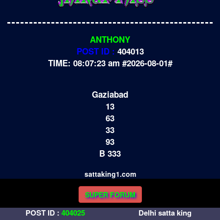
ANTHONY
POST ID :
404013
TIME: 08:07:23 am #2026-08-01#
Gaziabad
13
63
33
93
B 333
sattaking1.com
SUPER FORUM
POST ID :
404025
Delhi satta king