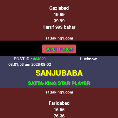
Gaziabad
19 69
39 99
Haruf 999 bahar
sattaking1.com
SUPER FORUM
POST ID :
404029
Lucknow
08:01:53 am 2026-08-02
SANJUBABA
SATTA-KING STAR PLAYER
sattaking1.com
Faridabad
16 56
76 36