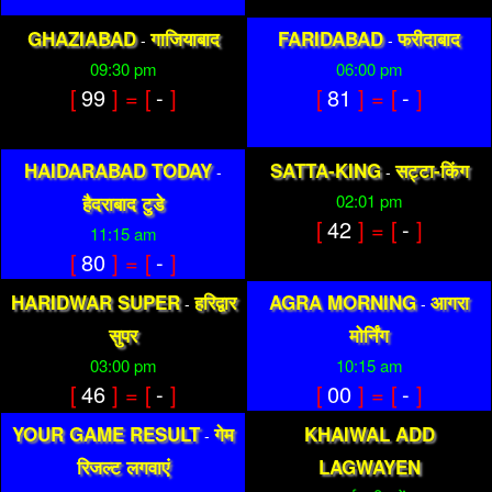
GHAZIABAD
गाजियाबाद
FARIDABAD
फरीदाबाद
-
-
09:30 pm
06:00 pm
[
99
] = [
-
]
[
81
] = [
-
]
HAIDARABAD TODAY
SATTA-KING
सट्टा-किंग
-
-
02:01 pm
हैदराबाद टुडे
[
42
] = [
-
]
11:15 am
[
80
] = [
-
]
HARIDWAR SUPER
हरिद्वार
AGRA MORNING
आगरा
-
-
सुपर
मोर्निंग
03:00 pm
10:15 am
[
46
] = [
-
]
[
00
] = [
-
]
YOUR GAME RESULT
गेम
KHAIWAL ADD
-
रिजल्ट लगवाएं
LAGWAYEN