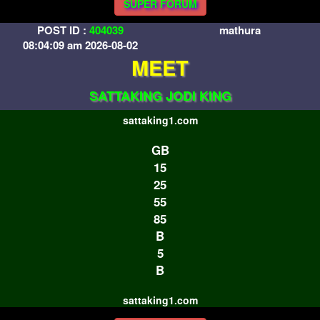
SUPER FORUM
POST ID :
404039
mathura
08:04:09 am 2026-08-02
MEET
SATTAKING JODI KING
sattaking1.com
GB
15
25
55
85
B
5
B
sattaking1.com