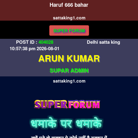
Haruf 666 bahar
sattaking1.com
SUPER FORUM
POST ID :
404028
Delhi satta king
10:57:38 pm 2026-08-01
ARUN KUMAR
SUPAR ADMIN
sattaking1.com