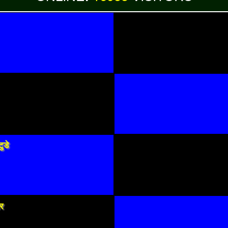
ुडे
पर