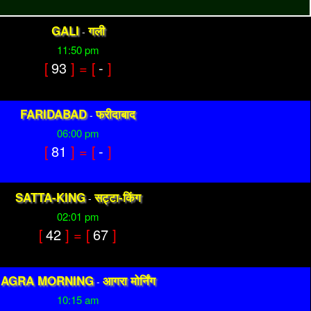
GALI
गली
-
11:50 pm
[
93
] = [
-
]
FARIDABAD
फरीदाबाद
-
06:00 pm
[
81
] = [
-
]
SATTA-KING
सट्टा-किंग
-
02:01 pm
[
42
] = [
67
]
AGRA MORNING
आगरा मोर्निंग
-
10:15 am