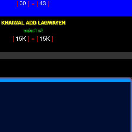
[
00
] = [
43
]
KHAIWAL ADD LAGWAYEN
खाईवाली करें
[
15K
] = [
15K
]