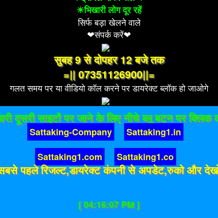
☀भिखारी लोग दूर रहें
सिर्फ बड़ा खेलने वाले
❤संपर्क करें❤
सुबह 9 से दोपहर 12 बजे तक
=|| 07351126900||=
गलत समय पर या वीडियो कॉल करने पर डायरेक्ट ब्लॉक हो जाओगे
ारी दूसरी साइटों पर जाने के लिए नीचे ब्लू बटन पर क्लिक क
Sattaking-Company
Sattaking1.in
Sattaking1.com
Sattaking1.co
सबसे पहले रिजल्ट,डायरेक्ट कंपनी से अपडेट,रुको और देख
[ 04:16:07 PM ]